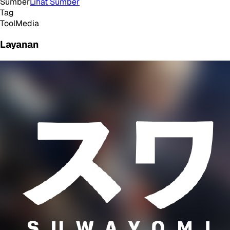
Sumber
Lihat Sumber
Tag
Tool
Media
Layanan