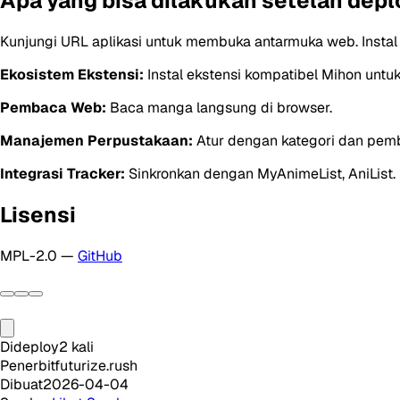
Apa yang bisa dilakukan setelah depl
Kunjungi URL aplikasi untuk membuka antarmuka web. Instal
Ekosistem Ekstensi:
Instal ekstensi kompatibel Mihon unt
Pembaca Web:
Baca manga langsung di browser.
Manajemen Perpustakaan:
Atur dengan kategori dan pemb
Integrasi Tracker:
Sinkronkan dengan MyAnimeList, AniList.
Lisensi
MPL-2.0 —
GitHub
Dideploy
2
kali
Penerbit
futurize.rush
Dibuat
2026-04-04