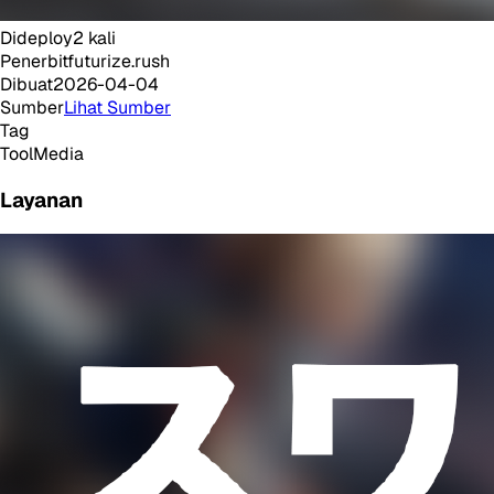
Dideploy
2
kali
Penerbit
futurize.rush
Dibuat
2026-04-04
Sumber
Lihat Sumber
Tag
Tool
Media
Layanan