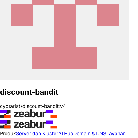
discount-bandit
cybrarist/discount-bandit:v4
Produk
Server dan Kluster
AI Hub
Domain & DNS
Layanan