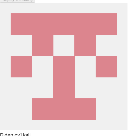
Dideploy
1
kali