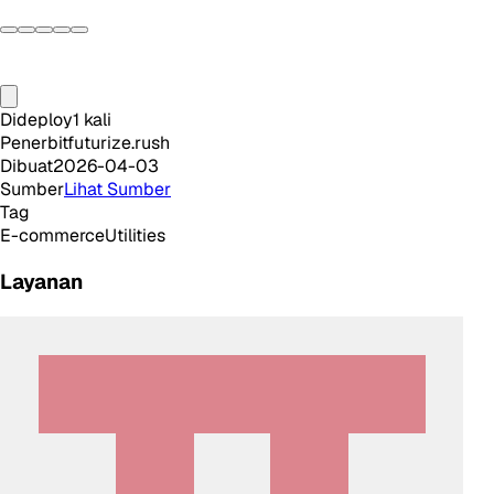
Dideploy
1
kali
Penerbit
futurize.rush
Dibuat
2026-04-03
Sumber
Lihat Sumber
Tag
E-commerce
Utilities
Layanan