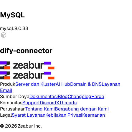
MySQL
mysql:8.0.33
dify-connector
Produk
Server dan Kluster
AI Hub
Domain & DNS
Layanan
Email
Sumber Daya
Dokumentasi
Blog
Changelog
Harga
Komunitas
Support
Discord
X
Threads
Perusahaan
Tentang Kami
Bergabung dengan Kami
Legal
Syarat Layanan
Kebijakan Privasi
Keamanan
© 2026 Zeabur Inc.