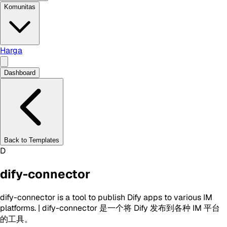
Komunitas
Harga
Dashboard
Back to Templates
D
dify-connector
dify-connector is a tool to publish Dify apps to various IM
platforms. | dify-connector 是一个将 Dify 发布到各种 IM 平台
的工具。