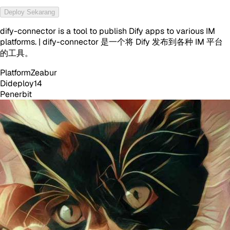
Deploy Sekarang
dify-connector is a tool to publish Dify apps to various IM
platforms. | dify-connector 是一个将 Dify 发布到各种 IM 平台
的工具。
Platform
Zeabur
Dideploy
14
Penerbit