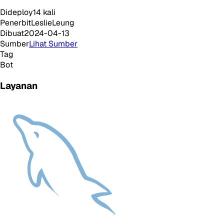
Dideploy
14
kali
Penerbit
LeslieLeung
Dibuat
2024-04-13
Sumber
Lihat Sumber
Tag
Bot
Layanan