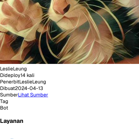
LeslieLeung
Dideploy
14
kali
Penerbit
LeslieLeung
Dibuat
2024-04-13
Sumber
Lihat Sumber
Tag
Bot
Layanan