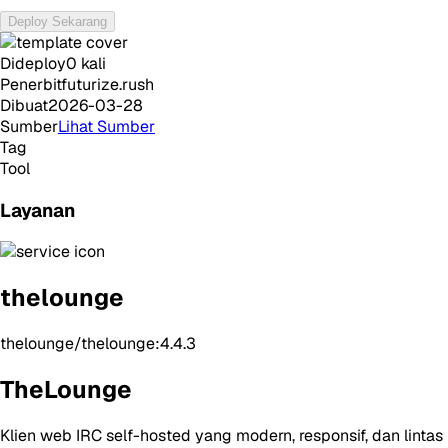
Deploy Sekarang
Dideploy
0
kali
Penerbit
futurize.rush
Dibuat
2026-03-28
Sumber
Lihat Sumber
Tag
Tool
Layanan
thelounge
thelounge/thelounge:4.4.3
TheLounge
Klien web IRC self-hosted yang modern, responsif, dan lintas