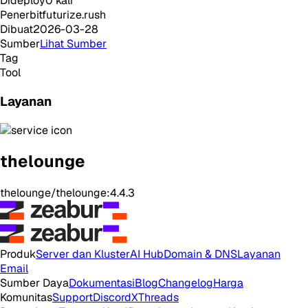
Dideploy
0
kali
Penerbit
futurize.rush
Dibuat
2026-03-28
Sumber
Lihat Sumber
Tag
Tool
Layanan
thelounge
thelounge/thelounge:4.4.3
Produk
Server dan Kluster
AI Hub
Domain & DNS
Layanan
Email
Sumber Daya
Dokumentasi
Blog
Changelog
Harga
Komunitas
Support
Discord
X
Threads