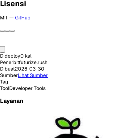
Lisensi
MIT —
GitHub
Dideploy
0
kali
Penerbit
futurize.rush
Dibuat
2026-03-30
Sumber
Lihat Sumber
Tag
Tool
Developer Tools
Layanan