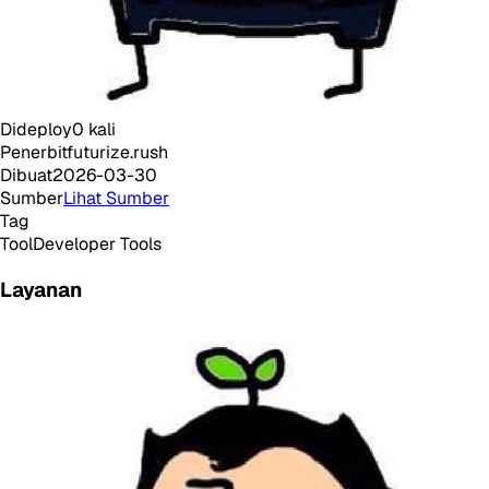
Dideploy
0
kali
Penerbit
futurize.rush
Dibuat
2026-03-30
Sumber
Lihat Sumber
Tag
Tool
Developer Tools
Layanan