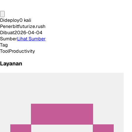
Dideploy
0
kali
Penerbit
futurize.rush
Dibuat
2026-04-04
Sumber
Lihat Sumber
Tag
Tool
Productivity
Layanan