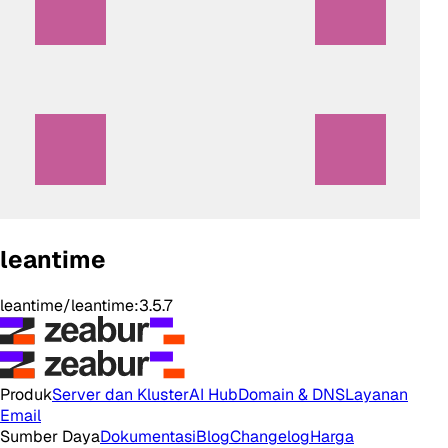
leantime
leantime/leantime:3.5.7
Produk
Server dan Kluster
AI Hub
Domain & DNS
Layanan
Email
Sumber Daya
Dokumentasi
Blog
Changelog
Harga