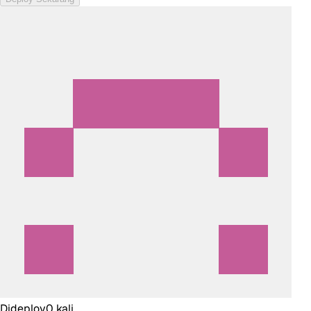
Dideploy
0
kali