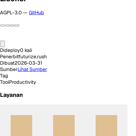
AGPL-3.0 —
GitHub
Dideploy
0
kali
Penerbit
futurize.rush
Dibuat
2026-03-31
Sumber
Lihat Sumber
Tag
Tool
Productivity
Layanan