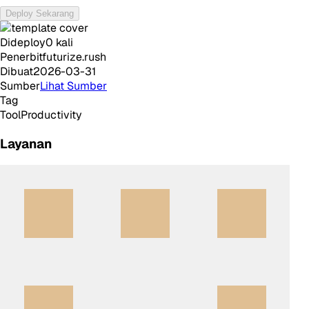
Deploy Sekarang
Dideploy
0
kali
Penerbit
futurize.rush
Dibuat
2026-03-31
Sumber
Lihat Sumber
Tag
Tool
Productivity
Layanan