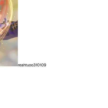
reahtuoo310109