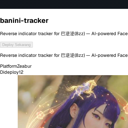
banini-tracker
Reverse indicator tracker for 巴逆逆(8zz) — AI-powered Facebo
Deploy Sekarang
Reverse indicator tracker for 巴逆逆(8zz) — AI-powered Facebo
Platform
Zeabur
Dideploy
12