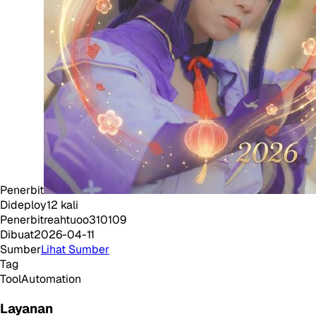
Penerbit
Dideploy
12
kali
Penerbit
reahtuoo310109
Dibuat
2026-04-11
Sumber
Lihat Sumber
Tag
Tool
Automation
Layanan