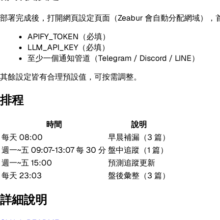
部署完成後，打開網頁設定頁面（Zeabur 會自動分配網域）
APIFY_TOKEN（必填）
LLM_API_KEY（必填）
至少一個通知管道（Telegram / Discord / LINE）
其餘設定皆有合理預設值，可按需調整。
排程
時間
說明
每天 08:00
早晨補漏（3 篇）
週一~五 09:07-13:07 每 30 分
盤中追蹤（1 篇）
週一~五 15:00
預測追蹤更新
每天 23:03
盤後彙整（3 篇）
詳細說明