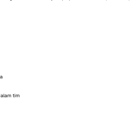
na
dalam tim