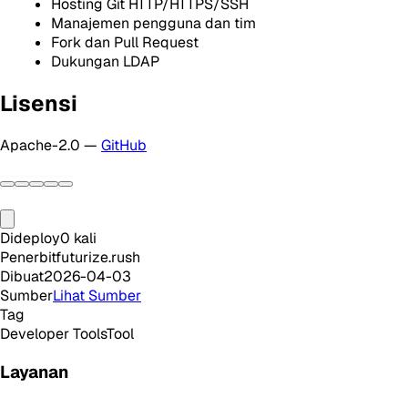
Hosting Git HTTP/HTTPS/SSH
Manajemen pengguna dan tim
Fork dan Pull Request
Dukungan LDAP
Lisensi
Apache-2.0 —
GitHub
Dideploy
0
kali
Penerbit
futurize.rush
Dibuat
2026-04-03
Sumber
Lihat Sumber
Tag
Developer Tools
Tool
Layanan