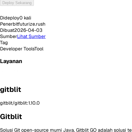
Deploy Sekarang
Dideploy
0
kali
Penerbit
futurize.rush
Dibuat
2026-04-03
Sumber
Lihat Sumber
Tag
Developer Tools
Tool
Layanan
gitblit
gitblit/gitblit:1.10.0
Gitblit
Solusi Git open-source murni Java. Gitblit GO adalah solusi te