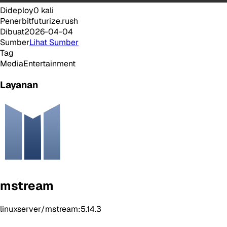
Dideploy
0
kali
Penerbit
futurize.rush
Dibuat
2026-04-04
Sumber
Lihat Sumber
Tag
Media
Entertainment
Layanan
mstream
linuxserver/mstream:5.14.3