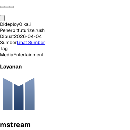
Dideploy
0
kali
Penerbit
futurize.rush
Dibuat
2026-04-04
Sumber
Lihat Sumber
Tag
Media
Entertainment
Layanan
mstream