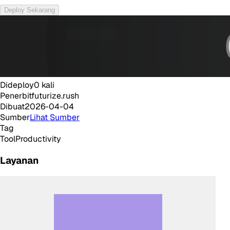
Deploy Sekarang
Dideploy
0
kali
Penerbit
futurize.rush
Dibuat
2026-04-04
Sumber
Lihat Sumber
Tag
Tool
Productivity
Layanan