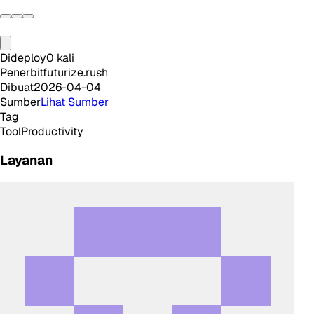
Dideploy
0
kali
Penerbit
futurize.rush
Dibuat
2026-04-04
Sumber
Lihat Sumber
Tag
Tool
Productivity
Layanan