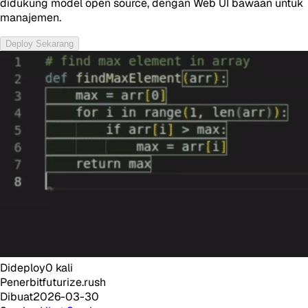
didukung model open source, dengan Web UI bawaan untuk
manajemen.
Deploy Sekarang
Dideploy
0
kali
Penerbit
futurize.rush
Dibuat
2026-03-30