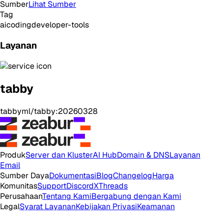
Sumber
Lihat Sumber
Tag
ai
coding
developer-tools
Layanan
tabby
tabbyml/tabby:20260328
Produk
Server dan Kluster
AI Hub
Domain & DNS
Layanan
Email
Sumber Daya
Dokumentasi
Blog
Changelog
Harga
Komunitas
Support
Discord
X
Threads
Perusahaan
Tentang Kami
Bergabung dengan Kami
Legal
Syarat Layanan
Kebijakan Privasi
Keamanan