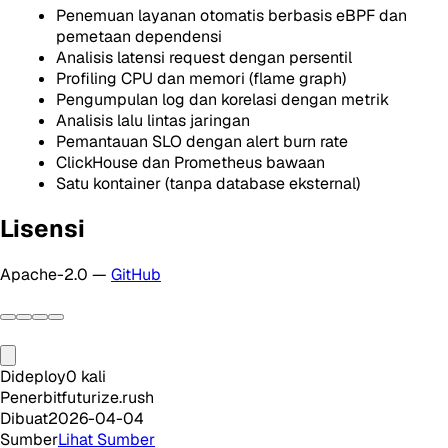
Penemuan layanan otomatis berbasis eBPF dan
pemetaan dependensi
Analisis latensi request dengan persentil
Profiling CPU dan memori (flame graph)
Pengumpulan log dan korelasi dengan metrik
Analisis lalu lintas jaringan
Pemantauan SLO dengan alert burn rate
ClickHouse dan Prometheus bawaan
Satu kontainer (tanpa database eksternal)
Lisensi
Apache-2.0 —
GitHub
Dideploy
0
kali
Penerbit
futurize.rush
Dibuat
2026-04-04
Sumber
Lihat Sumber