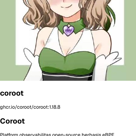
coroot
ghcr.io/coroot/coroot:1.18.8
Coroot
Platform observabilitas open-source berbasis eBPF.