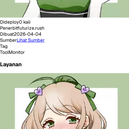
Dideploy
0
kali
Penerbit
futurize.rush
Dibuat
2026-04-04
Sumber
Lihat Sumber
Tag
Tool
Monitor
Layanan