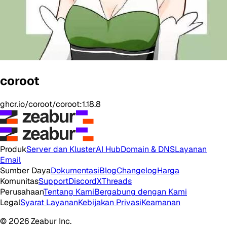
coroot
ghcr.io/coroot/coroot:1.18.8
Produk
Server dan Kluster
AI Hub
Domain & DNS
Layanan
Email
Sumber Daya
Dokumentasi
Blog
Changelog
Harga
Komunitas
Support
Discord
X
Threads
Perusahaan
Tentang Kami
Bergabung dengan Kami
Legal
Syarat Layanan
Kebijakan Privasi
Keamanan
© 2026 Zeabur Inc.