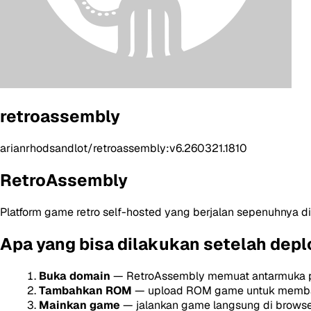
retroassembly
arianrhodsandlot/retroassembly:v6.260321.1810
RetroAssembly
Platform game retro self-hosted yang berjalan sepenuhnya d
Apa yang bisa dilakukan setelah depl
Buka domain
— RetroAssembly memuat antarmuka 
Tambahkan ROM
— upload ROM game untuk memba
Mainkan game
— jalankan game langsung di brows