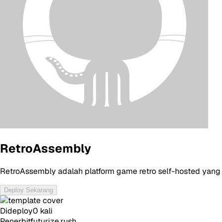
RetroAssembly
RetroAssembly adalah platform game retro self-hosted yang 
Deploy Sekarang
Dideploy
0
kali
Penerbit
futurize.rush