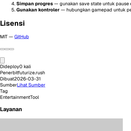
Simpan progres
— gunakan save state untuk pause 
Gunakan kontroler
— hubungkan gamepad untuk pen
Lisensi
MIT —
GitHub
Dideploy
0
kali
Penerbit
futurize.rush
Dibuat
2026-03-31
Sumber
Lihat Sumber
Tag
Entertainment
Tool
Layanan