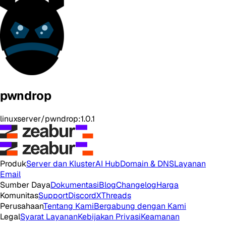
pwndrop
linuxserver/pwndrop:1.0.1
Produk
Server dan Kluster
AI Hub
Domain & DNS
Layanan
Email
Sumber Daya
Dokumentasi
Blog
Changelog
Harga
Komunitas
Support
Discord
X
Threads
Perusahaan
Tentang Kami
Bergabung dengan Kami
Legal
Syarat Layanan
Kebijakan Privasi
Keamanan