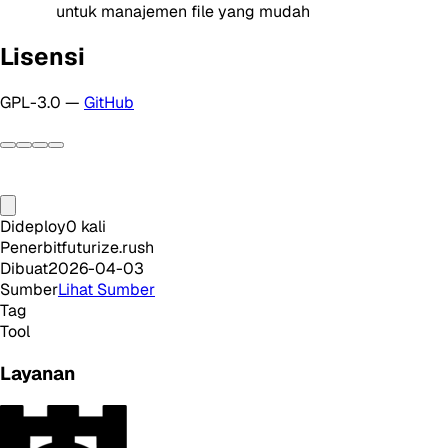
untuk manajemen file yang mudah
Lisensi
GPL-3.0 —
GitHub
Dideploy
0
kali
Penerbit
futurize.rush
Dibuat
2026-04-03
Sumber
Lihat Sumber
Tag
Tool
Layanan