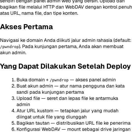
sendiri dengan panel admin web yang bersih. Upload dan
bagikan file melalui HTTP dan WebDAV dengan kontrol penuh
atas URL, nama file, dan tipe konten.
Akses Pertama
Navigasi ke domain Anda diikuti jalur admin rahasia (default:
). Pada kunjungan pertama, Anda akan membuat
/pwndrop
akun admin.
Yang Dapat Dilakukan Setelah Deploy
Buka domain +
— akses panel admin
/pwndrop
Buat akun admin — atur nama pengguna dan kata
sandi pada kunjungan pertama
Upload file — seret dan lepas file ke antarmuka
admin
Atur URL kustom — tetapkan jalur yang mudah
diingat untuk file yang diunggah
Bagikan tautan — distribusikan URL file ke penerima
Konfigurasi WebDAV — mount sebagai drive jaringan