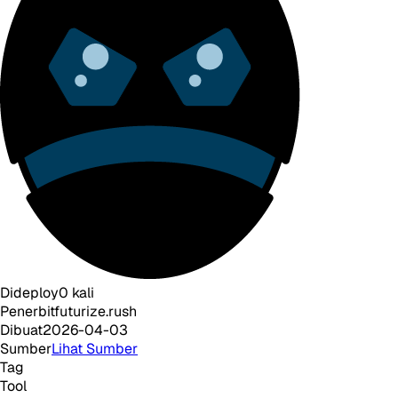
Dideploy
0
kali
Penerbit
futurize.rush
Dibuat
2026-04-03
Sumber
Lihat Sumber
Tag
Tool