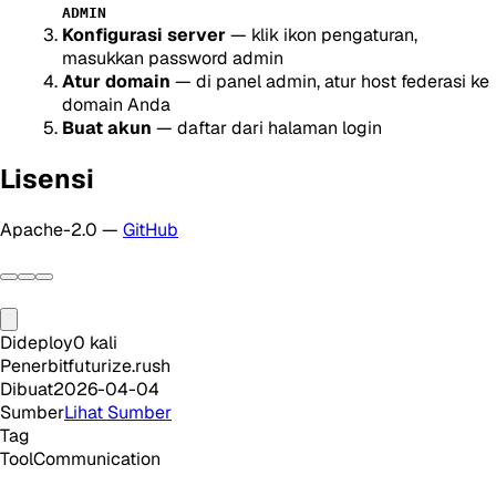
ADMIN
Konfigurasi server
— klik ikon pengaturan,
masukkan password admin
Atur domain
— di panel admin, atur host federasi ke
domain Anda
Buat akun
— daftar dari halaman login
Lisensi
Apache-2.0 —
GitHub
Dideploy
0
kali
Penerbit
futurize.rush
Dibuat
2026-04-04
Sumber
Lihat Sumber
Tag
Tool
Communication