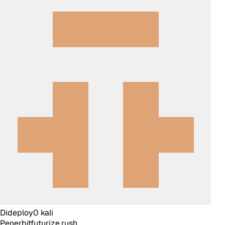
Dideploy
0
kali
Penerbit
futurize.rush