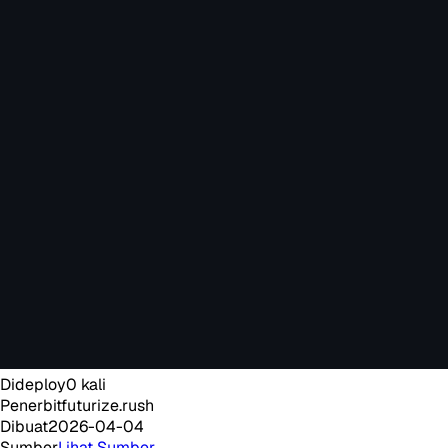
Dideploy
0
kali
Penerbit
futurize.rush
Dibuat
2026-04-04
Sumber
Lihat Sumber