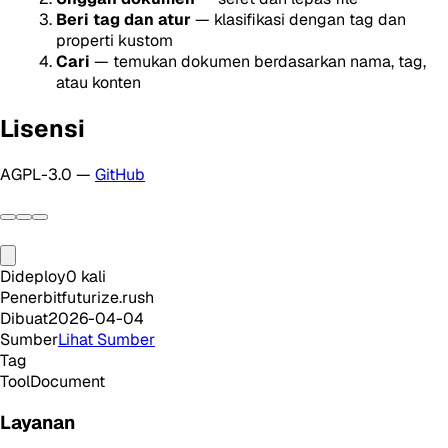
Beri tag dan atur
— klasifikasi dengan tag dan
properti kustom
Cari
— temukan dokumen berdasarkan nama, tag,
atau konten
Lisensi
AGPL-3.0 —
GitHub
Dideploy
0
kali
Penerbit
futurize.rush
Dibuat
2026-04-04
Sumber
Lihat Sumber
Tag
Tool
Document
Layanan