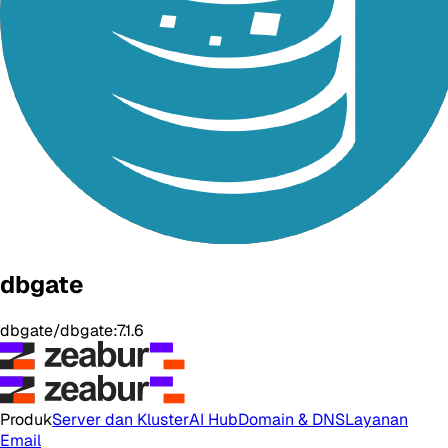
dbgate
dbgate/dbgate:7.1.6
Produk
Server dan Kluster
AI Hub
Domain & DNS
Layanan
Email