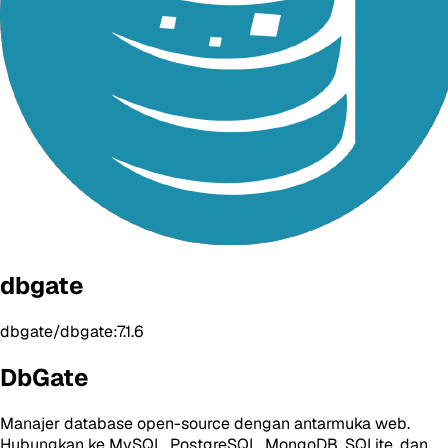
dbgate
dbgate/dbgate:7.1.6
DbGate
Manajer database open-source dengan antarmuka web.
Hubungkan ke MySQL, PostgreSQL, MongoDB, SQLite, dan