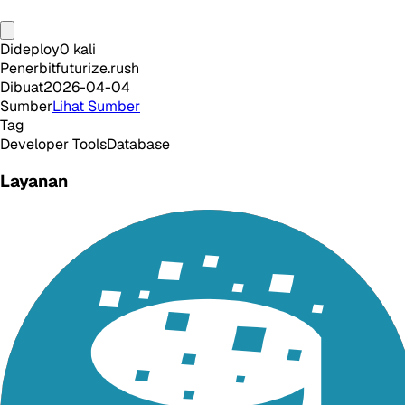
Dideploy
0
kali
Penerbit
futurize.rush
Dibuat
2026-04-04
Sumber
Lihat Sumber
Tag
Developer Tools
Database
Layanan