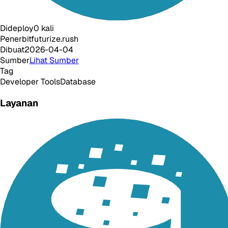
Dideploy
0
kali
Penerbit
futurize.rush
Dibuat
2026-04-04
Sumber
Lihat Sumber
Tag
Developer Tools
Database
Layanan