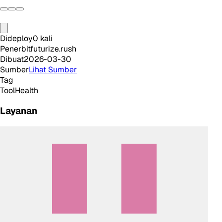
Dideploy
0
kali
Penerbit
futurize.rush
Dibuat
2026-03-30
Sumber
Lihat Sumber
Tag
Tool
Health
Layanan