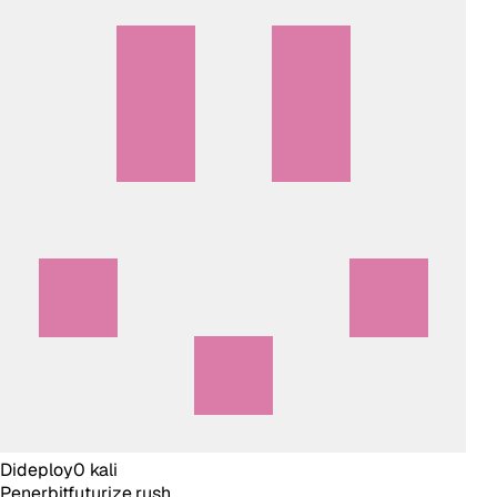
Dideploy
0
kali
Penerbit
futurize.rush