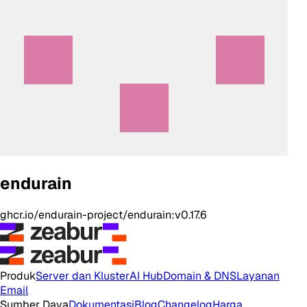
endurain
ghcr.io/endurain-project/endurain:v0.17.6
Produk
Server dan Kluster
AI Hub
Domain & DNS
Layanan
Email
Sumber Daya
Dokumentasi
Blog
Changelog
Harga