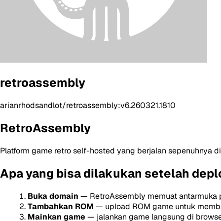
retroassembly
arianrhodsandlot/retroassembly:v6.260321.1810
RetroAssembly
Platform game retro self-hosted yang berjalan sepenuhnya d
Apa yang bisa dilakukan setelah depl
Buka domain
— RetroAssembly memuat antarmuka 
Tambahkan ROM
— upload ROM game untuk memba
Mainkan game
— jalankan game langsung di brows