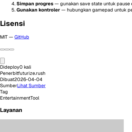
Simpan progres
— gunakan save state untuk pause 
Gunakan kontroler
— hubungkan gamepad untuk pen
Lisensi
MIT —
GitHub
Dideploy
0
kali
Penerbit
futurize.rush
Dibuat
2026-04-04
Sumber
Lihat Sumber
Tag
Entertainment
Tool
Layanan