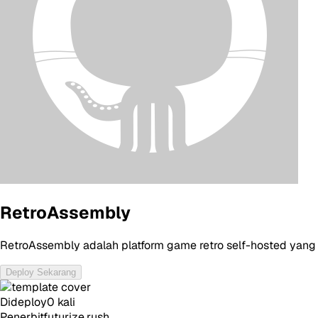
RetroAssembly
RetroAssembly adalah platform game retro self-hosted yang 
Deploy Sekarang
Dideploy
0
kali
Penerbit
futurize.rush