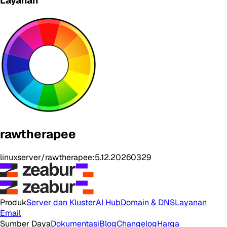
Layanan
rawtherapee
linuxserver/rawtherapee:5.12.20260329
Produk
Server dan Kluster
AI Hub
Domain & DNS
Layanan
Email
Sumber Daya
Dokumentasi
Blog
Changelog
Harga