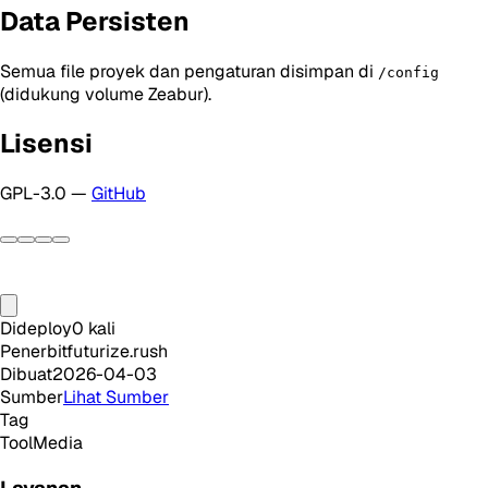
Data Persisten
Semua file proyek dan pengaturan disimpan di
/config
(didukung volume Zeabur).
Lisensi
GPL-3.0 —
GitHub
Dideploy
0
kali
Penerbit
futurize.rush
Dibuat
2026-04-03
Sumber
Lihat Sumber
Tag
Tool
Media