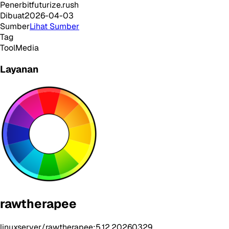
Penerbit
futurize.rush
Dibuat
2026-04-03
Sumber
Lihat Sumber
Tag
Tool
Media
Layanan
rawtherapee
linuxserver/rawtherapee:5.12.20260329