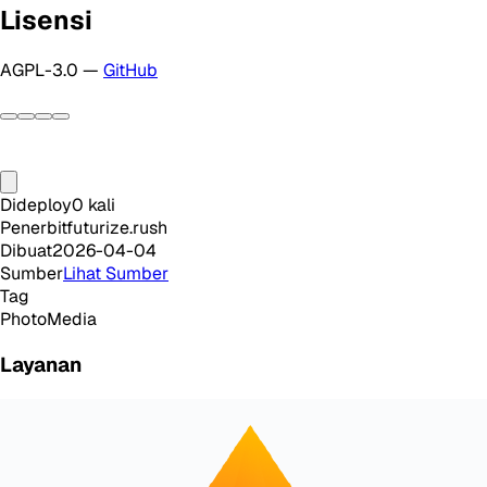
Lisensi
AGPL-3.0 —
GitHub
Dideploy
0
kali
Penerbit
futurize.rush
Dibuat
2026-04-04
Sumber
Lihat Sumber
Tag
Photo
Media
Layanan