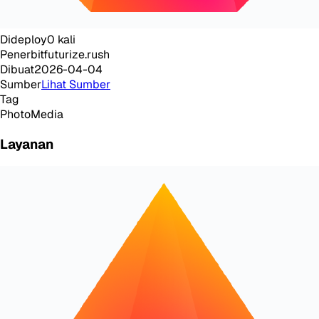
Dideploy
0
kali
Penerbit
futurize.rush
Dibuat
2026-04-04
Sumber
Lihat Sumber
Tag
Photo
Media
Layanan