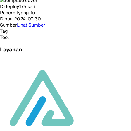
Dideploy
175
kali
Penerbit
yangtfu
Dibuat
2024-07-30
Sumber
Lihat Sumber
Tag
Tool
Layanan