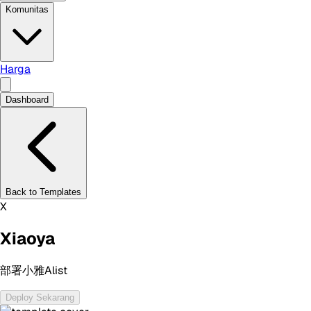
Komunitas
Harga
Dashboard
Back to Templates
X
Xiaoya
部署小雅Alist
Deploy Sekarang