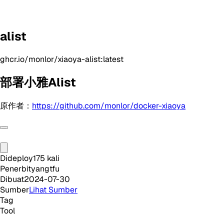
alist
ghcr.io/monlor/xiaoya-alist:latest
部署小雅Alist
原作者：
https://github.com/monlor/docker-xiaoya
Dideploy
175
kali
Penerbit
yangtfu
Dibuat
2024-07-30
Sumber
Lihat Sumber
Tag
Tool