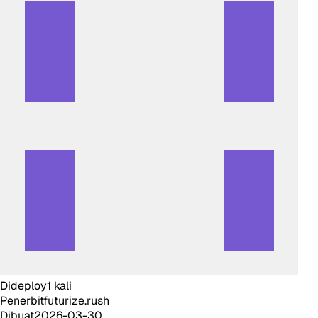
Dideploy
1
kali
Penerbit
futurize.rush
Dibuat
2026-03-30