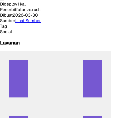
Dideploy
1
kali
Penerbit
futurize.rush
Dibuat
2026-03-30
Sumber
Lihat Sumber
Tag
Social
Layanan