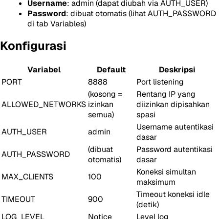
Username
: admin (dapat diubah via AUTH_USER)
Password
: dibuat otomatis (lihat AUTH_PASSWORD
di tab Variables)
Konfigurasi
Variabel
Default
Deskripsi
PORT
8888
Port listening
(kosong =
Rentang IP yang
ALLOWED_NETWORKS
izinkan
diizinkan dipisahkan
semua)
spasi
Username autentikasi
AUTH_USER
admin
dasar
(dibuat
Password autentikasi
AUTH_PASSWORD
otomatis)
dasar
Koneksi simultan
MAX_CLIENTS
100
maksimum
Timeout koneksi idle
TIMEOUT
900
(detik)
LOG_LEVEL
Notice
Level log