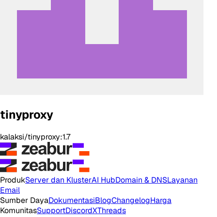
tinyproxy
kalaksi/tinyproxy:1.7
Produk
Server dan Kluster
AI Hub
Domain & DNS
Layanan
Email
Sumber Daya
Dokumentasi
Blog
Changelog
Harga
Komunitas
Support
Discord
X
Threads