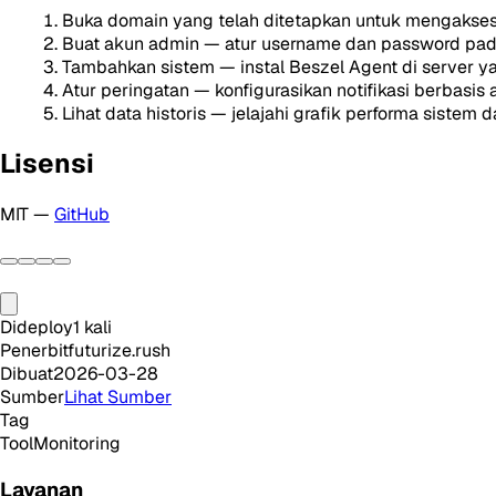
Buka domain yang telah ditetapkan untuk mengakse
Buat akun admin — atur username dan password pa
Tambahkan sistem — instal Beszel Agent di server ya
Atur peringatan — konfigurasikan notifikasi berbasis
Lihat data historis — jelajahi grafik performa sistem 
Lisensi
MIT —
GitHub
Dideploy
1
kali
Penerbit
futurize.rush
Dibuat
2026-03-28
Sumber
Lihat Sumber
Tag
Tool
Monitoring
Layanan