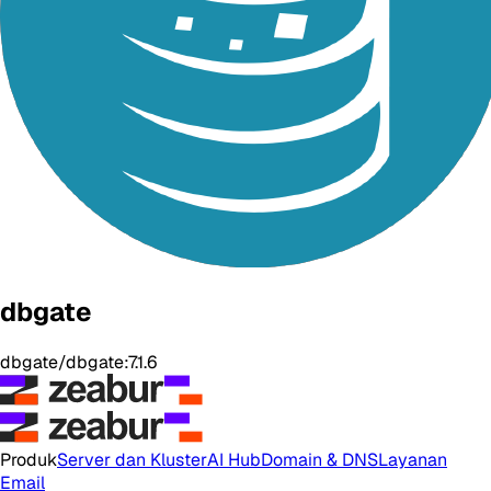
dbgate
dbgate/dbgate:7.1.6
Produk
Server dan Kluster
AI Hub
Domain & DNS
Layanan
Email