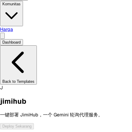
Komunitas
Harga
Dashboard
Back to Templates
J
jimihub
一键部署 JimiHub，一个 Gemini 轮询代理服务。
Deploy Sekarang