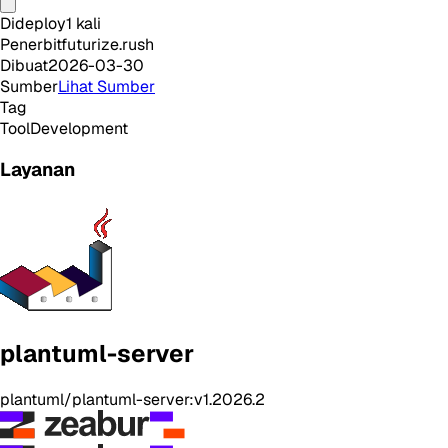
Dideploy
1
kali
Penerbit
futurize.rush
Dibuat
2026-03-30
Sumber
Lihat Sumber
Tag
Tool
Development
Layanan
plantuml-server
plantuml/plantuml-server:v1.2026.2