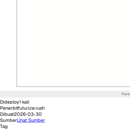
Dideploy
1
kali
Penerbit
futurize.rush
Dibuat
2026-03-30
Sumber
Lihat Sumber
Tag