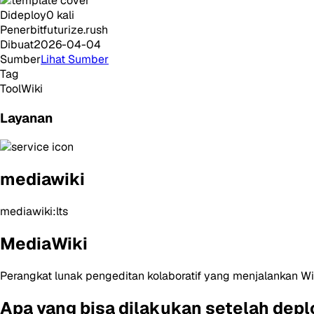
Dideploy
0
kali
Penerbit
futurize.rush
Dibuat
2026-04-04
Sumber
Lihat Sumber
Tag
Tool
Wiki
Layanan
mediawiki
mediawiki:lts
MediaWiki
Perangkat lunak pengeditan kolaboratif yang menjalankan Wi
Apa yang bisa dilakukan setelah depl