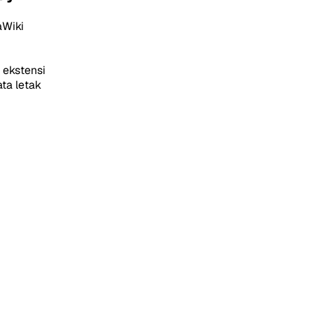
aWiki
 ekstensi
ata letak