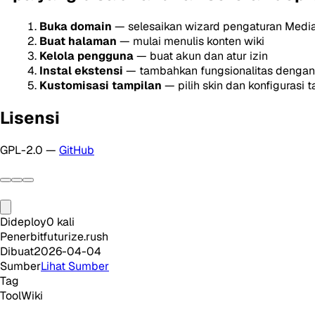
Buka domain
— selesaikan wizard pengaturan Medi
Buat halaman
— mulai menulis konten wiki
Kelola pengguna
— buat akun dan atur izin
Instal ekstensi
— tambahkan fungsionalitas dengan
Kustomisasi tampilan
— pilih skin dan konfigurasi t
Lisensi
GPL-2.0 —
GitHub
Dideploy
0
kali
Penerbit
futurize.rush
Dibuat
2026-04-04
Sumber
Lihat Sumber
Tag
Tool
Wiki