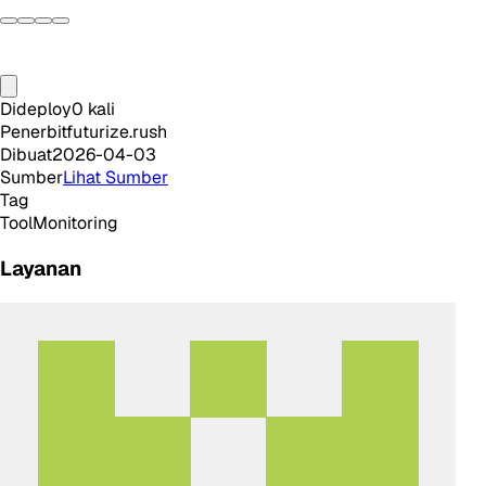
Dideploy
0
kali
Penerbit
futurize.rush
Dibuat
2026-04-03
Sumber
Lihat Sumber
Tag
Tool
Monitoring
Layanan