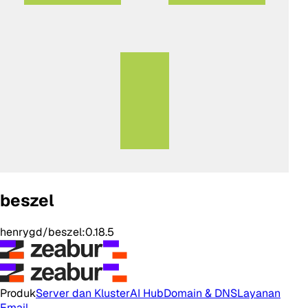
beszel
henrygd/beszel:0.18.5
Produk
Server dan Kluster
AI Hub
Domain & DNS
Layanan
Email