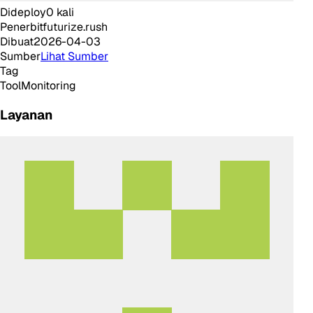
Dideploy
0
kali
Penerbit
futurize.rush
Dibuat
2026-04-03
Sumber
Lihat Sumber
Tag
Tool
Monitoring
Layanan