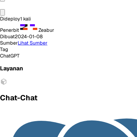
Dideploy
1
kali
Penerbit
Zeabur
Dibuat
2024-01-08
Sumber
Lihat Sumber
Tag
ChatGPT
Layanan
Chat-Chat