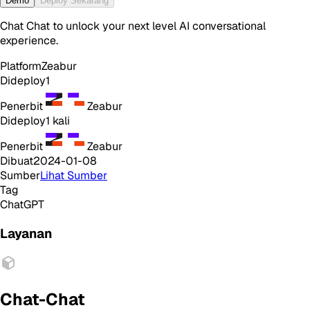
Demo
Deploy Sekarang
Chat Chat to unlock your next level AI conversational
experience.
Platform
Zeabur
Dideploy
1
Penerbit
Zeabur
Dideploy
1
kali
Penerbit
Zeabur
Dibuat
2024-01-08
Sumber
Lihat Sumber
Tag
ChatGPT
Layanan
Chat-Chat