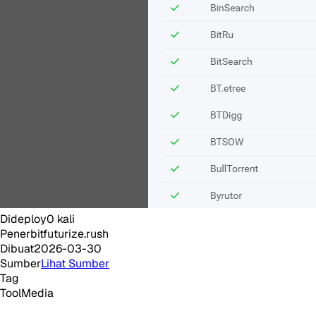
Dideploy
0
kali
Penerbit
futurize.rush
Dibuat
2026-03-30
Sumber
Lihat Sumber
Tag
Tool
Media