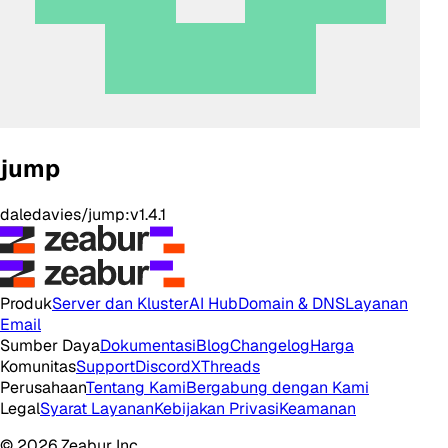
jump
daledavies/jump:v1.4.1
Produk
Server dan Kluster
AI Hub
Domain & DNS
Layanan
Email
Sumber Daya
Dokumentasi
Blog
Changelog
Harga
Komunitas
Support
Discord
X
Threads
Perusahaan
Tentang Kami
Bergabung dengan Kami
Legal
Syarat Layanan
Kebijakan Privasi
Keamanan
© 2026 Zeabur Inc.