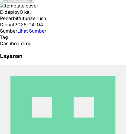
Dideploy
0
kali
Penerbit
futurize.rush
Dibuat
2026-04-04
Sumber
Lihat Sumber
Tag
Dashboard
Tool
Layanan