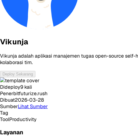
Vikunja
Vikunja adalah aplikasi manajemen tugas open-source self-ho
kolaborasi tim.
Deploy Sekarang
Dideploy
9
kali
Penerbit
futurize.rush
Dibuat
2026-03-28
Sumber
Lihat Sumber
Tag
Tool
Productivity
Layanan