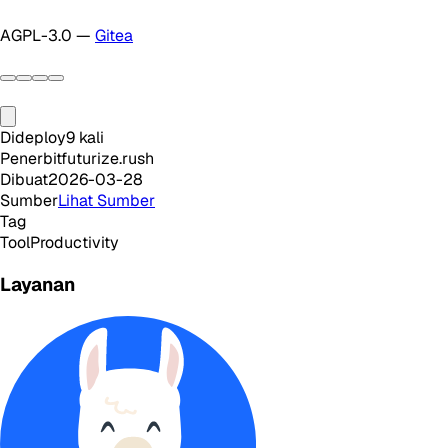
AGPL-3.0 —
Gitea
Dideploy
9
kali
Penerbit
futurize.rush
Dibuat
2026-03-28
Sumber
Lihat Sumber
Tag
Tool
Productivity
Layanan