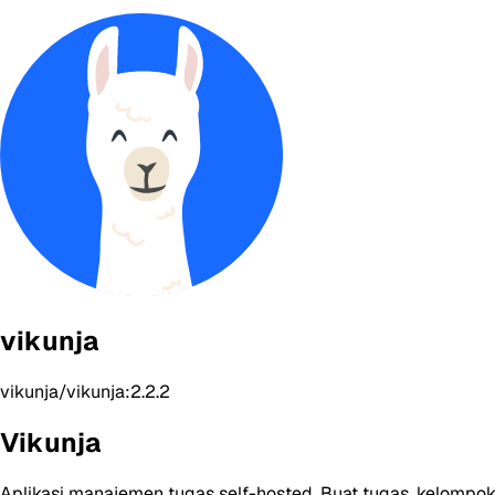
vikunja
vikunja/vikunja:2.2.2
Vikunja
Aplikasi manajemen tugas self-hosted. Buat tugas, kelompok