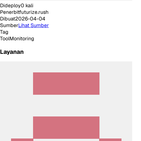
Dideploy
0
kali
Penerbit
futurize.rush
Dibuat
2026-04-04
Sumber
Lihat Sumber
Tag
Tool
Monitoring
Layanan