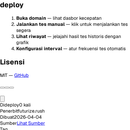
deploy
Buka domain
— lihat dasbor kecepatan
Jalankan tes manual
— klik untuk menjalankan tes
segera
Lihat riwayat
— jelajahi hasil tes historis dengan
grafik
Konfigurasi interval
— atur frekuensi tes otomatis
Lisensi
MIT —
GitHub
Dideploy
0
kali
Penerbit
futurize.rush
Dibuat
2026-04-04
Sumber
Lihat Sumber
Tag