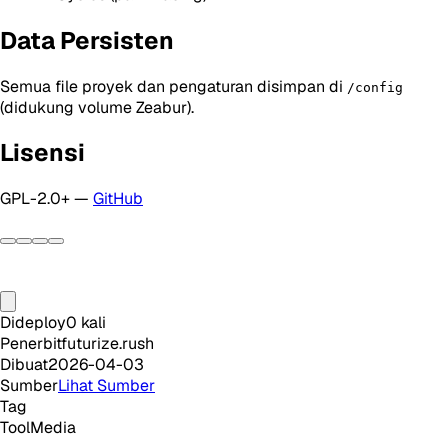
Data Persisten
Semua file proyek dan pengaturan disimpan di
/config
(didukung volume Zeabur).
Lisensi
GPL-2.0+ —
GitHub
Dideploy
0
kali
Penerbit
futurize.rush
Dibuat
2026-04-03
Sumber
Lihat Sumber
Tag
Tool
Media