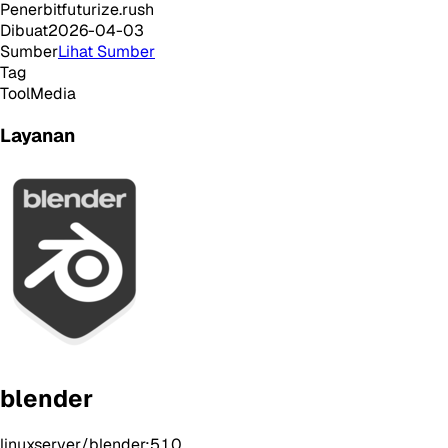
Penerbit
futurize.rush
Dibuat
2026-04-03
Sumber
Lihat Sumber
Tag
Tool
Media
Layanan
blender
linuxserver/blender:5.1.0