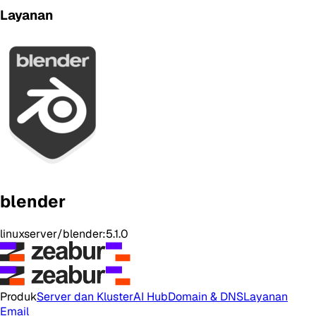
Layanan
blender
linuxserver/blender:5.1.0
Produk
Server dan Kluster
AI Hub
Domain & DNS
Layanan
Email