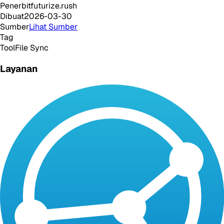
Penerbit
futurize.rush
Dibuat
2026-03-30
Sumber
Lihat Sumber
Tag
Tool
File Sync
Layanan