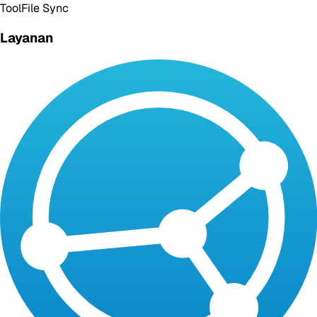
Tool
File Sync
Layanan