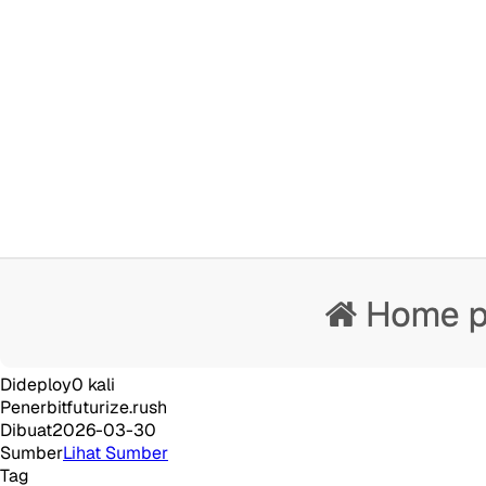
Dideploy
0
kali
Penerbit
futurize.rush
Dibuat
2026-03-30
Sumber
Lihat Sumber
Tag