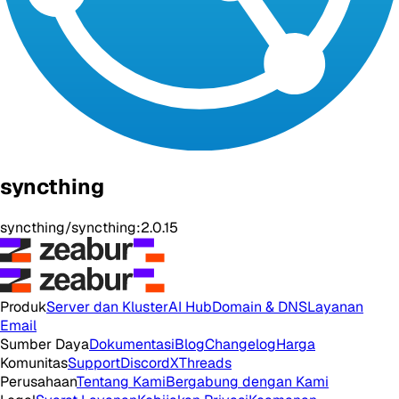
syncthing
syncthing/syncthing:2.0.15
Produk
Server dan Kluster
AI Hub
Domain & DNS
Layanan
Email
Sumber Daya
Dokumentasi
Blog
Changelog
Harga
Komunitas
Support
Discord
X
Threads
Perusahaan
Tentang Kami
Bergabung dengan Kami