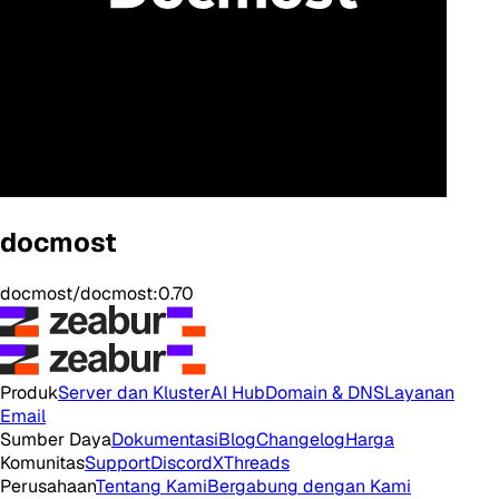
docmost
docmost/docmost:0.70
Produk
Server dan Kluster
AI Hub
Domain & DNS
Layanan
Email
Sumber Daya
Dokumentasi
Blog
Changelog
Harga
Komunitas
Support
Discord
X
Threads
Perusahaan
Tentang Kami
Bergabung dengan Kami