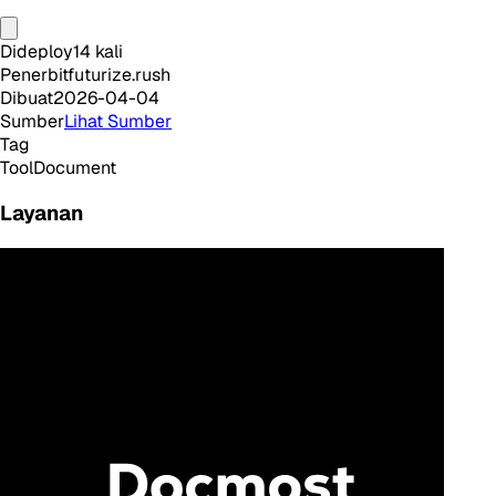
Dideploy
14
kali
Penerbit
futurize.rush
Dibuat
2026-04-04
Sumber
Lihat Sumber
Tag
Tool
Document
Layanan