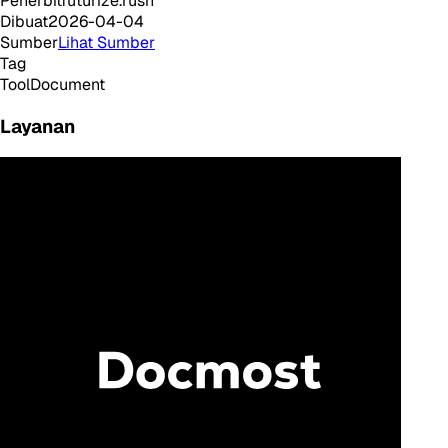
Penerbit
futurize.rush
Dibuat
2026-04-04
Sumber
Lihat Sumber
Tag
Tool
Document
Layanan