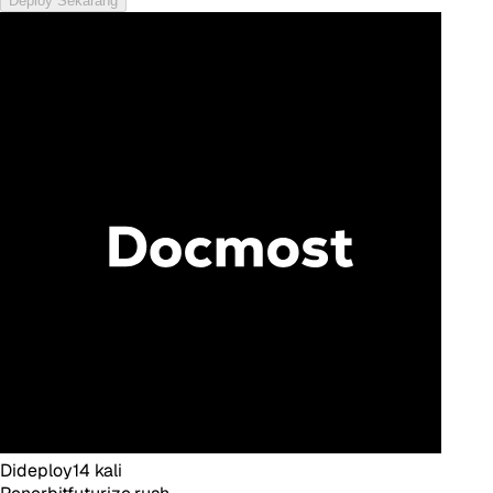
Deploy Sekarang
Dideploy
14
kali