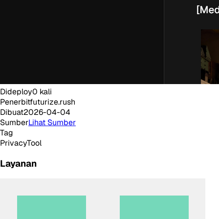
Dideploy
0
kali
Penerbit
futurize.rush
Dibuat
2026-04-04
Sumber
Lihat Sumber
Tag
Privacy
Tool
Layanan