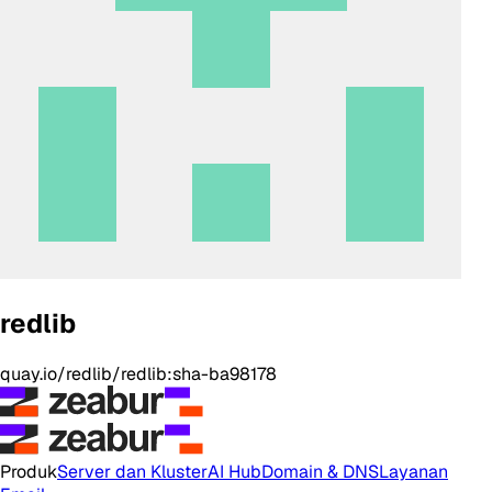
redlib
quay.io/redlib/redlib:sha-ba98178
Produk
Server dan Kluster
AI Hub
Domain & DNS
Layanan