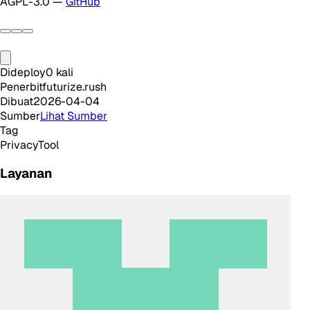
AGPL-3.0 —
GitHub
Dideploy
0
kali
Penerbit
futurize.rush
Dibuat
2026-04-04
Sumber
Lihat Sumber
Tag
Privacy
Tool
Layanan