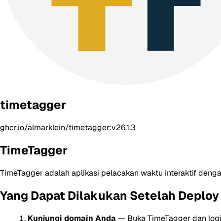
timetagger
ghcr.io/almarklein/timetagger:v26.1.3
TimeTagger
TimeTagger adalah aplikasi pelacakan waktu interaktif deng
Yang Dapat Dilakukan Setelah Deploy
Kunjungi domain Anda
— Buka TimeTagger dan login