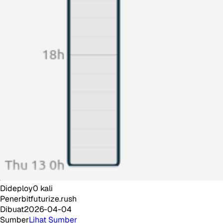
Dideploy
0
kali
Penerbit
futurize.rush
Dibuat
2026-04-04
Sumber
Lihat Sumber