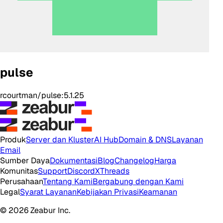
pulse
rcourtman/pulse:5.1.25
Produk
Server dan Kluster
AI Hub
Domain & DNS
Layanan
Email
Sumber Daya
Dokumentasi
Blog
Changelog
Harga
Komunitas
Support
Discord
X
Threads
Perusahaan
Tentang Kami
Bergabung dengan Kami
Legal
Syarat Layanan
Kebijakan Privasi
Keamanan
© 2026 Zeabur Inc.