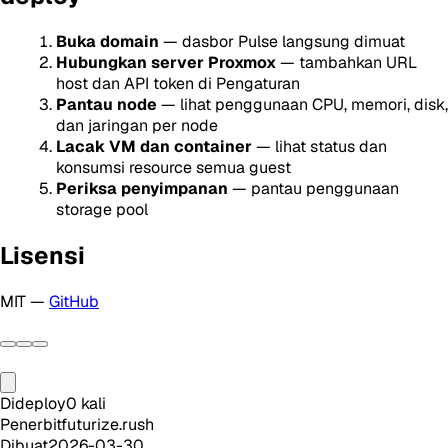
Buka domain
— dasbor Pulse langsung dimuat
Hubungkan server Proxmox
— tambahkan URL
host dan API token di Pengaturan
Pantau node
— lihat penggunaan CPU, memori, disk,
dan jaringan per node
Lacak VM dan container
— lihat status dan
konsumsi resource semua guest
Periksa penyimpanan
— pantau penggunaan
storage pool
Lisensi
MIT —
GitHub
Dideploy
0
kali
Penerbit
futurize.rush
Dibuat
2026-03-30