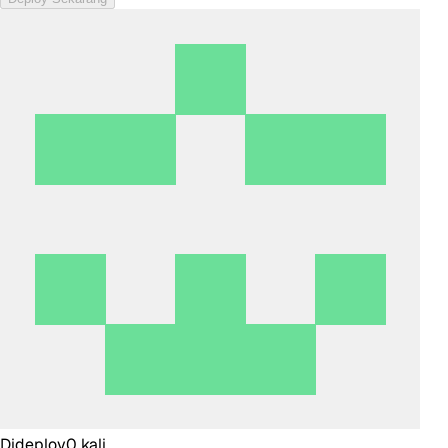
Dideploy
0
kali