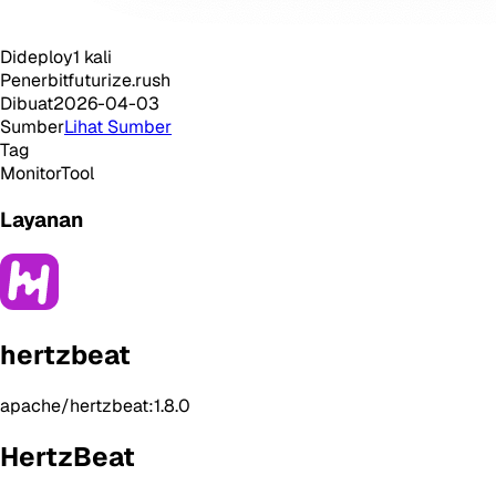
Dideploy
1
kali
Penerbit
futurize.rush
Dibuat
2026-04-03
Sumber
Lihat Sumber
Tag
Monitor
Tool
Layanan
hertzbeat
apache/hertzbeat:1.8.0
HertzBeat