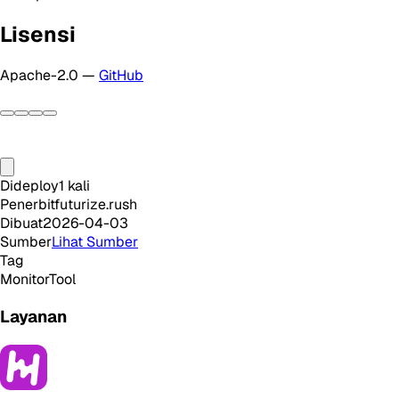
Lisensi
Apache-2.0 —
GitHub
Dideploy
1
kali
Penerbit
futurize.rush
Dibuat
2026-04-03
Sumber
Lihat Sumber
Tag
Monitor
Tool
Layanan