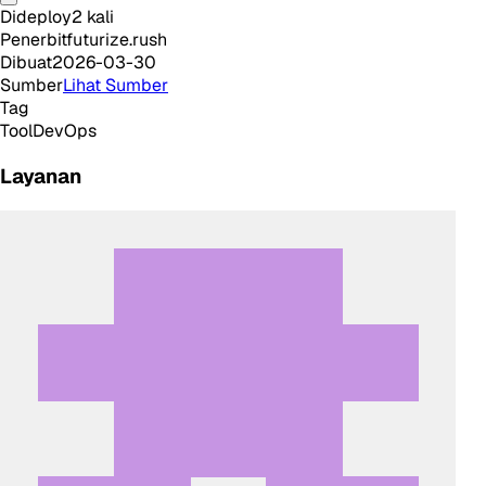
Dideploy
2
kali
Penerbit
futurize.rush
Dibuat
2026-03-30
Sumber
Lihat Sumber
Tag
Tool
DevOps
Layanan