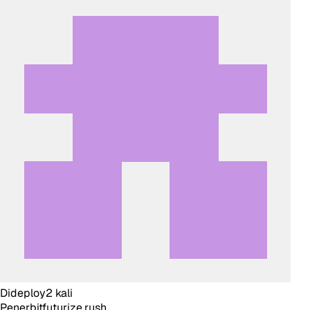
Dideploy
2
kali
Penerbit
futurize.rush