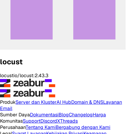
locust
locustio/locust:2.43.3
Produk
Server dan Kluster
AI Hub
Domain & DNS
Layanan
Email
Sumber Daya
Dokumentasi
Blog
Changelog
Harga
Komunitas
Support
Discord
X
Threads
Perusahaan
Tentang Kami
Bergabung dengan Kami
Legal
Syarat Layanan
Kebijakan Privasi
Keamanan