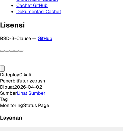
Cachet GitHub
Dokumentasi Cachet
Lisensi
BSD-3-Clause —
GitHub
Dideploy
0
kali
Penerbit
futurize.rush
Dibuat
2026-04-02
Sumber
Lihat Sumber
Tag
Monitoring
Status Page
Layanan