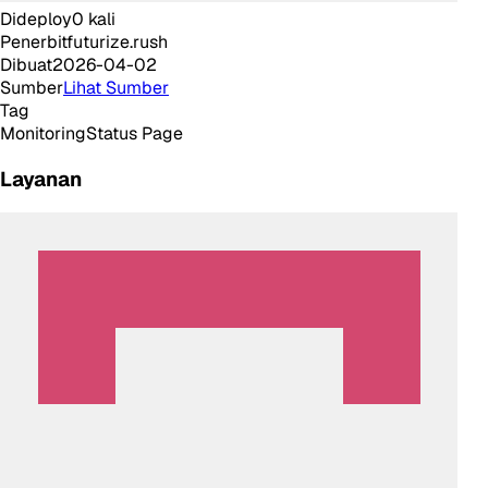
Dideploy
0
kali
Penerbit
futurize.rush
Dibuat
2026-04-02
Sumber
Lihat Sumber
Tag
Monitoring
Status Page
Layanan