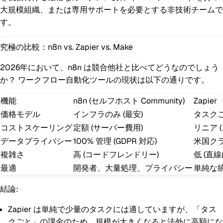
大規模組織、または専用サポートを必要とする非技術チームで
す。
究極の比較：n8n vs. Zapier vs. Make
2026年において、n8n は競合他社と比べてどうなのでしょう
か？ ワークフロー自動化ツールの現状は以下の通りです。
機能
n8n (セルフホスト Community)
Zapier
価格モデル
インフラのみ
(最安)
タスクご
コストスケーリング
定額 (サーバー費用)
リニア 
データプライバシー
100% 管理
(GDPR 対応)
米国ク
複雑さ
高 (コードフレンドリー)
低 (直線
最適
開発者、大量処理、プライバシー
単純な
結論:
Zapier
は単純で少量のタスクには適していますが、「タス
クごと」の課金のため、規模が大きくなると法外に高額にな