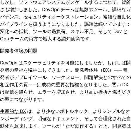
しかし、ソフトウェアシステムがスケールするにつれて、複雑
さも増加しました。DevOps チームは無数のツール、詳細なガ
バナンス、セキュリティオーケストレーション、複雑な自動化
パイプラインを扱うようになりました。課題は続いています：
変化への抵抗、ツールの過負荷、スキル不足、そして Dev と
Ops チームの両方で増大する認知疲労です。
開発者体験の問題
DevOps
はスケーラビリティを可能にしましたが、しばしば開
発者の幸福を犠牲にしてきました。
開発者体験
（DX）——開
発者がデプロイツール、ワークフロー、問題解決とのすべての
相互作用の質——は成功の重要な指標となりました。悪い DX
は配信を遅らせ、エラーを増加させ、より高い挫折と燃え尽き
の率につながります。
生産的な DX
は、より少ないボトルネック、よりシンプルなオ
ンボーディング、明確なドキュメント、そして合理化された自
動化を意味します。ツールが「ただ動作する」とき、開発者は