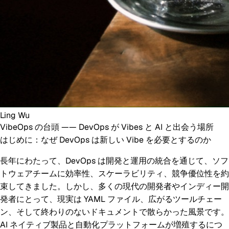
Ling Wu
VibeOps の台頭 —— DevOps が Vibes と AI と出会う場所
はじめに：なぜ DevOps は新しい Vibe を必要とするのか
長年にわたって、DevOps は開発と運用の統合を通じて、ソフ
トウェアチームに効率性、スケーラビリティ、競争優位性を約
束してきました。しかし、多くの現代の開発者やインディー開
発者にとって、現実は YAML ファイル、広がるツールチェー
ン、そして終わりのないドキュメントで散らかった風景です。
AI ネイティブ製品と自動化プラットフォームが増殖するにつ