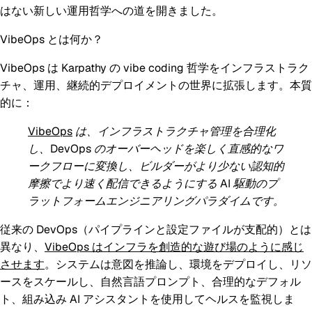
はない新しい運用哲学への道を開きました。
VibeOps とは何か？
VibeOps は Karpathy の vibe coding 哲学をインフラストラク
チャ、運用、継続的デプロイメントの世界に拡張します。本質
的に：
VibeOps
は、インフラストラクチャ管理を合理化
し、DevOps のオーバーヘッドを楽しく直感的なワ
ークフローに変換し、ビルダーがより少ない認知的
摩擦でより速く配信できるようにする AI 駆動のプ
ラットフォームエンジニアリングパラダイムです。
従来の DevOps（パイプラインと設定ファイルが支配的）とは
異なり、
VibeOps はインフラを創造的な遊び場のように感じ
させます
。システムは意図を推論し、環境をデプロイし、リソ
ースをスケールし、自然言語プロンプト、合理的なデフォル
ト、組み込み AI アシスタントを使用してヘルスを監視しま