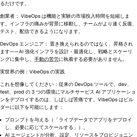
るだけです。
創業者：
VibeOps は機能と実験の市場投入時間を短縮しま
す。インフラの痛みが背景に移動し、チームがより速く反復、
テスト、配信できるようになります。
DevOps エンジニア：
置き換えられるのではなく、昇格され
ます——AI 強化インフラを設計・最適化し、戦略とスケーリ
ングに集中し、
手動の苦労
に執着する必要がありません。
実世界の例：VibeOps の実践
これを想像してください：従来の DevOps ツールで、dev、
test、prod の 3 つの環境にマルチサービス AI アプリケーショ
ンをデプロイするのは、しばしば苦痛です。VibeOps はビル
ダーに以下を可能にします：
プロンプトを与える（「ライブデータでアプリをデプロイ
し、必要に応じてスケールする」）。
AI エージェントが分析、設定、リソースをプロビジョニン