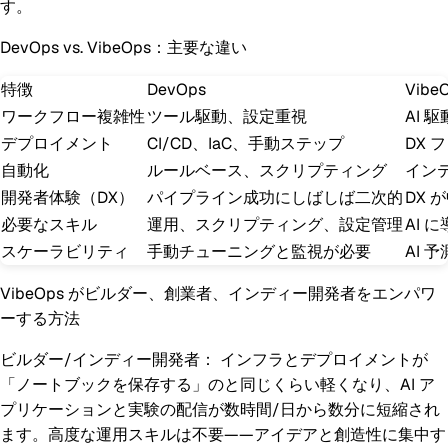
す。
DevOps vs. VibeOps：主要な違い
特徴
DevOps
Vibe
ワークフロー複雑性
ツール駆動、設定重視
AI
デプロイメント
CI/CD、IaC、手動ステップ
DX
自動化
ルールベース、スクリプティング
イン
開発者体験（DX）
パイプライン成功にしばしば二次的
DX 
必要なスキル
運用、スクリプティング、設定管理
AI 
スケーラビリティ
手動チューニングと監視が必要
AI
VibeOps がビルダー、創業者、インディー開発者をエンパワ
ーする方法
ビルダー/インディー開発者：
インフラとデプロイメントが
「ノートブックを保存する」のと同じくらい軽くなり、AI ア
プリケーションと実験の配信が数時間/日から数分に短縮され
ます。高度な運用スキルは不要——アイデアと創造性に集中す