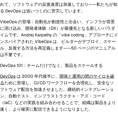
れて、ソフトウェアの反復速度は加速しており——私たちが知
る DevOps は追いつくのに苦労しています。
VibeOps の登場：自動化が創造性と出会い、インフラが背景
に溶け込み、開発者体験（DX）が最優先となる新しいパラダ
イムです。Andrej Karpathy の「vibe coding」アプローチにイ
ンスパイアされた VibeOps は、ビルダーがデプロイ、スケー
ル、反復する方法を再定義します——50 ページのマニュアル
は不要です。
DevOps 101：チームだけでなく、製品をスケールする
DevOps
は 2000 年代後半に、
開発と運用の間のサイロを破
る
ために登場し、CI/CD ワークフローを合理化し、安全なソ
フトウェア配信を加速させました。継続的インテグレーショ
ン、自動テスト、インフラストラクチャ・アズ・コード
（IaC）などの実践を組み合わせることで、組織は製品をより
速く、より確実に配信できるようになりました。