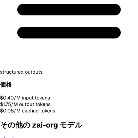
structured outputs
価格
$0.40
/M input tokens
$1.75
/M output tokens
$0.08
/M cached tokens
その他の zai-org モデル