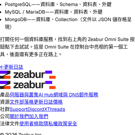
PostgreSQL
——資料庫、Schema、資料表、外鍵
MySQL
/
MariaDB
——資料庫、資料表、外鍵
MongoDB
——資料庫、Collection（文件以 JSON 儲存格呈
現）
打開任何一個資料庫服務，找到右上角的
Zeabur Omni Suite
按
鈕點下去試試。這是 Omni Suite 在控制台中亮相的第一個工
具，後面還有更多正在路上。
←
更新日誌
產品
伺服器與叢集
AI Hub
網域與 DNS
郵件服務
資源
文件
部落格
更新日誌
價格
社群
Support
Discord
X
Threads
公司
關於我們
加入我們
法律文件
使用者條款
隱私權政策
安全
© 2026 Zeabur Inc.