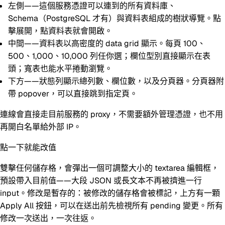
左側
——這個服務憑證可以連到的所有資料庫、
Schema（PostgreSQL 才有）與資料表組成的樹狀導覽。點
擊展開，點資料表就會開啟。
中間
——資料表以高密度的 data grid 顯示。每頁 100、
500、1,000、10,000 列任你選；欄位型別直接顯示在表
頭；寬表也能水平捲動瀏覽。
下方
——狀態列顯示總列數、欄位數，以及分頁器。分頁器附
帶 popover，可以直接跳到指定頁。
連線會直接走目前服務的 proxy，不需要額外管理憑證，也不用
再開白名單給外部 IP。
點一下就能改值
雙擊任何儲存格，會彈出一個可調整大小的 textarea 編輯框，
預設帶入目前值——大段 JSON 或長文本不再被擠進一行
input。修改是
暫存
的：被修改的儲存格會被標記，上方有一顆
Apply All
按鈕，可以在送出前先檢視所有 pending 變更。所有
修改一次送出，一次往返。